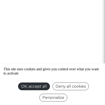
This site uses cookies and gives you control over what you want
to activate
2
,98
OK, accept all
Deny all cookies
59,60 € / KG
Personalize
Accueil
Produits habituels
Recherche
Promo
Mon compte