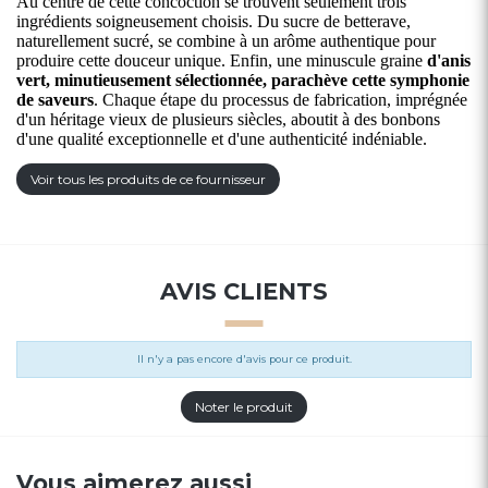
Au centre de cette concoction se trouvent seulement trois
ingrédients soigneusement choisis. Du sucre de betterave,
naturellement sucré, se combine à un arôme authentique pour
produire cette douceur unique. Enfin, une minuscule graine
d'anis
vert, minutieusement sélectionnée, parachève cette symphonie
de saveurs
. Chaque étape du processus de fabrication, imprégnée
d'un héritage vieux de plusieurs siècles, aboutit à des bonbons
d'une qualité exceptionnelle et d'une authenticité indéniable.
Voir tous les produits de ce fournisseur
AVIS CLIENTS
Il n'y a pas encore d'avis pour ce produit.
Noter le produit
Vous aimerez aussi